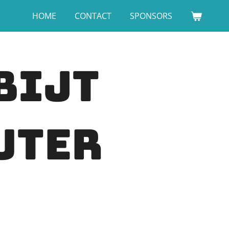
HOME
CONTACT
SPONSORS
bijt
uter