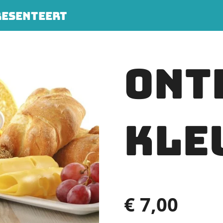
RESENTEERT
Ont
kle
€ 7,00