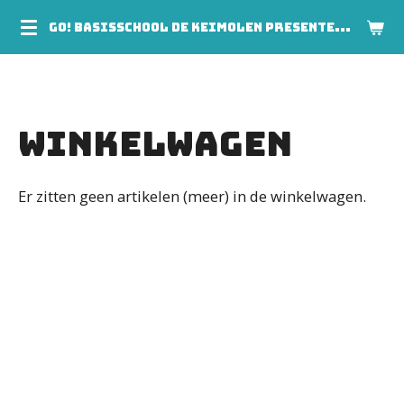
Ga
GO! BASISSCHOOL DE KEIMOLEN PRESENTEERT
direct
naar
de
hoofdinhoud
Winkelwagen
Er zitten geen artikelen (meer) in de winkelwagen.