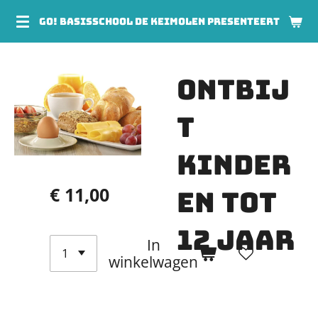
Ga
GO! BASISSCHOOL DE KEIMOLEN PRESENTEERT
direct
naar
Ontbij
de
hoofdinhoud
t
kinder
€ 11,00
en tot
12 jaar
In
winkelwagen